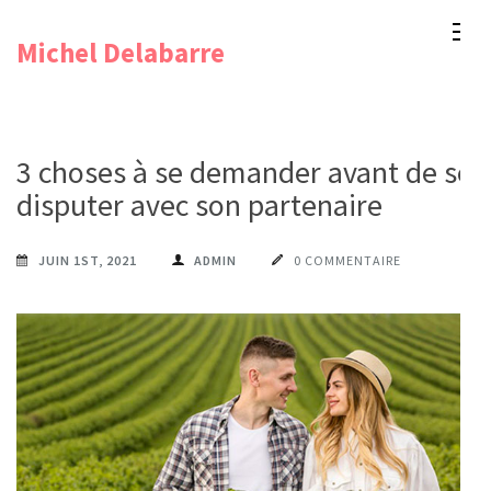
Aller
Michel Delabarre
au
contenu
(Pressez
Entrée)
3 choses à se demander avant de se
disputer avec son partenaire
JUIN 1ST, 2021
ADMIN
0 COMMENTAIRE