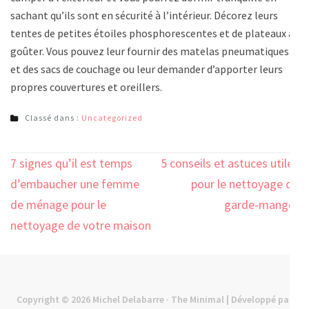
sachant qu’ils sont en sécurité à l’intérieur. Décorez leurs
tentes de petites étoiles phosphorescentes et de plateaux à
goûter. Vous pouvez leur fournir des matelas pneumatiques
et des sacs de couchage ou leur demander d’apporter leurs
propres couvertures et oreillers.
Classé dans :
Uncategorized
Navigation
7 signes qu’il est temps
5 conseils et astuces utiles
de
d’embaucher une femme
pour le nettoyage du
l’article
de ménage pour le
garde-manger
nettoyage de votre maison
Copyright © 2026
Michel Delabarre
· The Minimal | Développé par