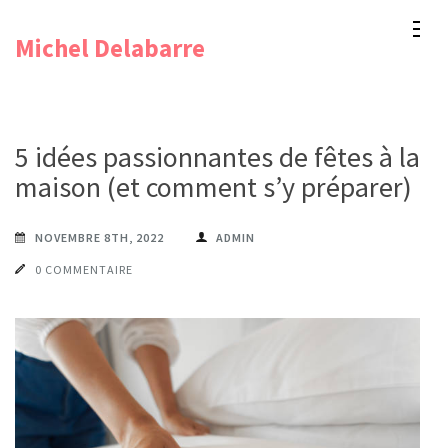
Aller
Michel Delabarre
au
contenu
(Pressez
Entrée)
5 idées passionnantes de fêtes à la
maison (et comment s’y préparer)
NOVEMBRE 8TH, 2022
ADMIN
0 COMMENTAIRE