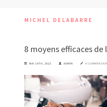
Aller
au
contenu
MICHEL DELABARRE
(Pressez
Entrée)
8 moyens efficaces de 
MAI 14TH, 2022
ADMIN
0 COMMENTAIR