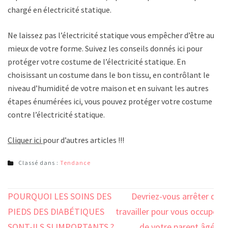
chargé en électricité statique.
Ne laissez pas l’électricité statique vous empêcher d’être au
mieux de votre forme. Suivez les conseils donnés ici pour
protéger votre costume de l’électricité statique. En
choisissant un costume dans le bon tissu, en contrôlant le
niveau d’humidité de votre maison et en suivant les autres
étapes énumérées ici, vous pouvez protéger votre costume
contre l’électricité statique.
Cliquer ici
pour d’autres articles !!!
Classé dans :
Tendance
Navigation
POURQUOI LES SOINS DES
Devriez-vous arrêter de
de
PIEDS DES DIABÉTIQUES
travailler pour vous occuper
SONT-ILS SI IMPORTANTS ?
de votre parent âgé ?