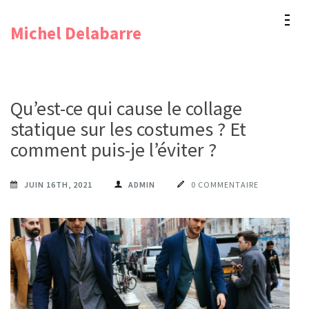
Aller
Michel Delabarre
au
contenu
(Pressez
Entrée)
Qu’est-ce qui cause le collage
statique sur les costumes ? Et
comment puis-je l’éviter ?
JUIN 16TH, 2021
ADMIN
0 COMMENTAIRE